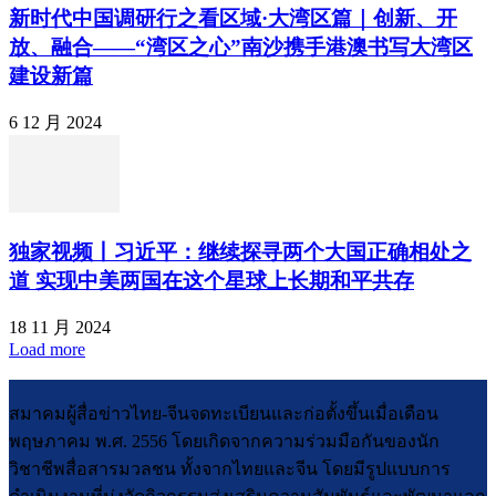
新时代中国调研行之看区域·大湾区篇｜创新、开
放、融合——“湾区之心”南沙携手港澳书写大湾区
建设新篇
6 12 月 2024
独家视频丨习近平：继续探寻两个大国正确相处之
道 实现中美两国在这个星球上长期和平共存
18 11 月 2024
Load more
สมาคมผู้สื่อข่าวไทย-จีนจดทะเบียนและก่อตั้งขึ้นเมื่อเดือน
พฤษภาคม พ.ศ. 2556 โดยเกิดจากความร่วมมือกันของนัก
วิชาชีพสื่อสารมวลชน ทั้งจากไทยและจีน โดยมีรูปแบบการ