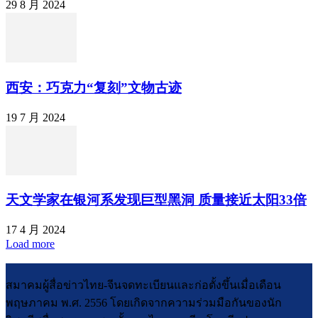
29 8 月 2024
西安：巧克力“复刻”文物古迹
19 7 月 2024
天文学家在银河系发现巨型黑洞 质量接近太阳33倍
17 4 月 2024
Load more
สมาคมผู้สื่อข่าวไทย-จีนจดทะเบียนและก่อตั้งขึ้นเมื่อเดือน
พฤษภาคม พ.ศ. 2556 โดยเกิดจากความร่วมมือกันของนัก