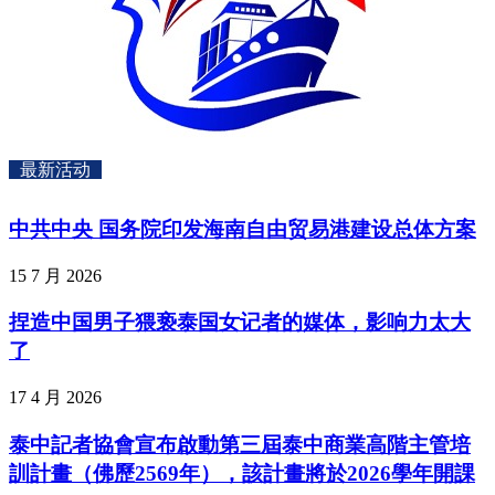
最新活动
中共中央 国务院印发海南自由贸易港建设总体方案
15 7 月 2026
捏造中国男子猥亵泰国女记者的媒体，影响力太大
了
17 4 月 2026
泰中記者協會宣布啟動第三屆泰中商業高階主管培
訓計畫（佛歷2569年），該計畫將於2026學年開課