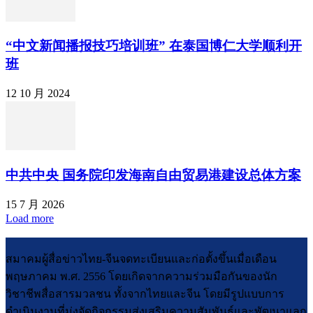
“中文新闻播报技巧培训班” 在泰国博仁大学顺利开
班
12 10 月 2024
中共中央 国务院印发海南自由贸易港建设总体方案
15 7 月 2026
Load more
สมาคมผู้สื่อข่าวไทย-จีนจดทะเบียนและก่อตั้งขึ้นเมื่อเดือน
พฤษภาคม พ.ศ. 2556 โดยเกิดจากความร่วมมือกันของนัก
วิชาชีพสื่อสารมวลชน ทั้งจากไทยและจีน โดยมีรูปแบบการ
ดำเนินงานที่มุ่งจัดกิจกรรมส่งเสริมความสัมพันธ์และพัฒนาแลก