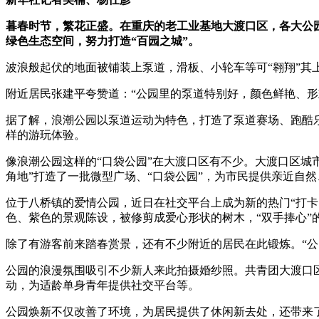
暮春时节，繁花正盛。在重庆的老工业基地大渡口区，各大公
绿色生态空间，努力打造“百园之城”。
波浪般起伏的地面被铺装上泵道，滑板、小轮车等可“翱翔”其
附近居民张建平夸赞道：“公园里的泵道特别好，颜色鲜艳、形
据了解，浪潮公园以泵道运动为特色，打造了泵道赛场、跑酷
样的游玩体验。
像浪潮公园这样的“口袋公园”在大渡口区有不少。大渡口区城
角地”打造了一批微型广场、“口袋公园”，为市民提供亲近自
位于八桥镇的爱情公园，近日在社交平台上成为新的热门“打卡
色、紫色的景观陈设，被修剪成爱心形状的树木，“双手捧心”
除了有游客前来踏春赏景，还有不少附近的居民在此锻炼。“公
公园的浪漫氛围吸引不少新人来此拍摄婚纱照。共青团大渡口
动，为适龄单身青年提供社交平台等。
公园焕新不仅改善了环境，为居民提供了休闲新去处，还带来了