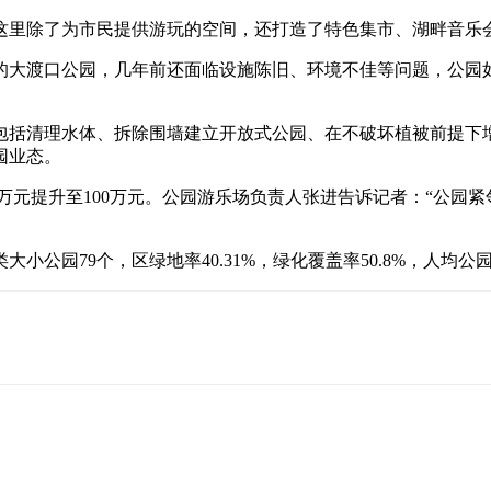
今，这里除了为市民提供游玩的空间，还打造了特色集市、湖畔音乐
的大渡口公园，几年前还面临设施陈旧、环境不佳等问题，公园如
造，包括清理水体、拆除围墙建立开放式公园、在不破坏植被前提下
园业态。
0万元提升至100万元。公园游乐场负责人张进告诉记者：“公
公园79个，区绿地率40.31%，绿化覆盖率50.8%，人均公