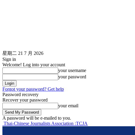
星期二 21 7 月 2026
Sign in
Welcome! Log into your account
your username
your password
Forgot your password? Get help
Password recovery
Recover your password
your email
A password will be e-mailed to you.
Thai-Chinese Journalists Association :TCJA