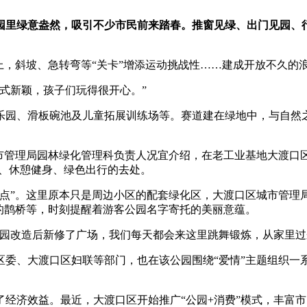
园里绿意盎然，吸引不少市民前来踏春。推窗见绿、出门见园、行
上，斜坡、急转弯等“关卡”增添运动挑战性……建成开放不久的
式新颖，孩子们玩得很开心。”
乐园、滑板碗池及儿童拓展训练场等。赛道建在绿地中，与自然
市管理局园林绿化管理科负责人况宜介绍，在老工业基地大渡口
然、休憩健身、绿色出行的去处。
点”。这里原本只是周边小区的配套绿化区，大渡口区城市管理局在
的鹊桥等，时刻提醒着游客公园名字寄托的美丽意蕴。
园改造后新修了广场，我们每天都会来这里跳舞锻炼，从家里过来
区委、大渡口区妇联等部门，也在该公园围绕“爱情”主题组织一
经济效益。最近，大渡口区开始推广“公园+消费”模式，丰富