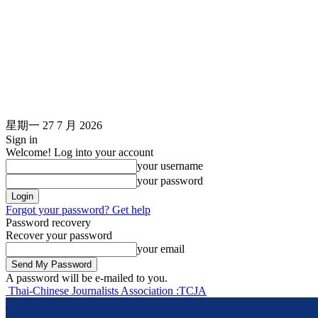
星期一 27 7 月 2026
Sign in
Welcome! Log into your account
your username
your password
Forgot your password? Get help
Password recovery
Recover your password
your email
A password will be e-mailed to you.
Thai-Chinese Journalists Association :TCJA