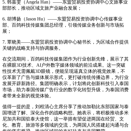
5. 韩嘉雯（Angela Han）——东盟贸易投资协调中心文旅事业
部部长，推动区域文旅产业融合发展；
6. 胡博扬（Jason Hu）——东盟贸易投资协调中心传媒事业
部、百鸽科技传媒集团总经理，引领传媒业务创新与市场拓
展；
7. 覃晓美——东盟贸易投资协调中心秘书长，为区域合作提供
关键的战略支持与协调服务。
在交流期间，百鸽科技传媒集团作为行业创新先锋，展示了其
在裸眼3D技术、AI户外数字媒体领域的前沿成果。这一突破
性技术无需佩戴3D眼镜，便能呈现逼真立体的视觉效果，不
仅革新了广告与媒体展示形式，更打破传统传播边界，为行业
发展开辟新路径。集团明确表示，计划将此创新科技引入泰国
市场，助力泰国传媒广告行业的数字化转型升级，为泰国消费
者带来全新的视觉体验。
值得一提的是，刘程清心主席分享了推动加勒比东部国家与泰
国增进了解、深化合作的战略构想。她表示，将积极推动多米
尼加共和国驻泰大使馆，这一举措有望促进两国在经贸、文
化、教育、旅游等多领域的交流，为两国人民搭建起沟通与合