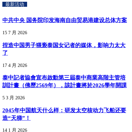
最新活动
中共中央 国务院印发海南自由贸易港建设总体方案
15 7 月 2026
捏造中国男子猥亵泰国女记者的媒体，影响力太大
了
17 4 月 2026
泰中記者協會宣布啟動第三屆泰中商業高階主管培
訓計畫（佛歷2569年），該計畫將於2026學年開課
5 3 月 2026
2045年中国航天什么样：研发太空核动力飞船还要
造“天梯”！
14 1 月 2026