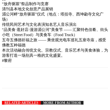
“放舟驱噩”祭品制作与竞赛
清刊县本地文化创意产品展销
湄公河畔“放舟驱噩”仪式（地点：塔括寺、西坤勐寺文化广
场）
传统民间艺术与文化表演知名艺人音乐演出
“品美食·逛好店·漫游湄公河”美食节 —— 汇聚特色佳肴、街头
小吃（Street Food）与美食车（Food Truck）
五寺五佛德祈福之旅 —— 乘坐观光电车巡礼五座寺庙，感受
佛教五种福德
本次活动融合传统文化、宗教仪式、音乐艺术与美食体验，为
游客打造一场别具一格的文化盛宴。
#黎府
RELATED ARTICLES
MORE FROM AUTHOR