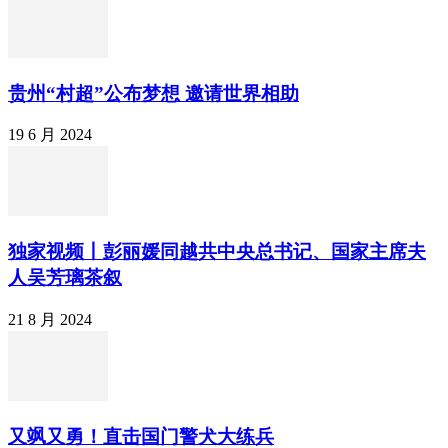
贵州“村超”公布梦想 邀请世界相助
19 6 月 2024
独家视频丨彭丽媛同越共中央总书记、国家主席夫
人吴芳璃茶叙
21 8 月 2024
又飒又勇！直击国门警犬大练兵