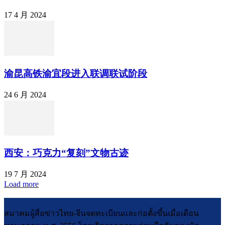
17 4 月 2024
渝昆高铁渝宜段进入联调联试阶段
24 6 月 2024
西安：巧克力“复刻”文物古迹
19 7 月 2024
Load more
สมาคมผู้สื่อข่าวไทย-จีนจดทะเบียนและก่อตั้งขึ้นเมื่อเดือน