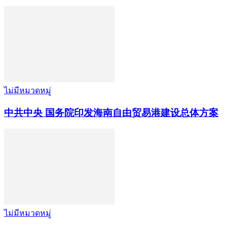
ไม่มีหมวดหมู่
中共中央 国务院印发海南自由贸易港建设总体方案
ไม่มีหมวดหมู่