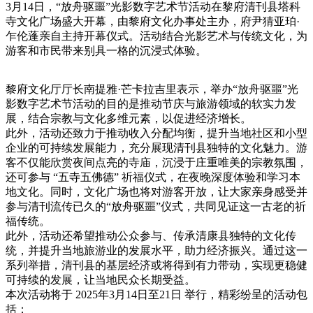
3月14日，“放舟驱噩”光影数字艺术节活动在黎府清刊县塔科
寺文化广场盛大开幕，由黎府文化办事处主办，府尹猜亚珀·
乍伦蓬亲自主持开幕仪式。活动结合光影艺术与传统文化，为
游客和市民带来别具一格的沉浸式体验。
黎府文化厅厅长南提雅·芒卡拉吉里表示，举办“放舟驱噩”光
影数字艺术节活动的目的是推动节庆与旅游领域的软实力发
展，结合宗教与文化多维元素，以促进经济增长。
此外，活动还致力于推动收入分配均衡，提升当地社区和小型
企业的可持续发展能力，充分展现清刊县独特的文化魅力。游
客不仅能欣赏夜间点亮的寺庙，沉浸于庄重唯美的宗教氛围，
还可参与 “五寺五佛德” 祈福仪式，在夜晚深度体验和学习本
地文化。同时，文化广场也将对游客开放，让大家亲身感受并
参与清刊流传已久的“放舟驱噩”仪式，共同见证这一古老的祈
福传统。
此外，活动还希望推动公众参与、传承清康县独特的文化传
统，并提升当地旅游业的发展水平，助力经济振兴。通过这一
系列举措，清刊县的基层经济或将得到有力带动，实现更稳健
可持续的发展，让当地民众长期受益。
本次活动将于 2025年3月14日至21日 举行，精彩纷呈的活动包
括：