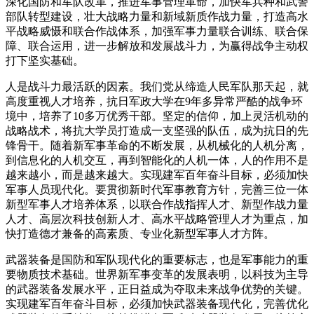
深化国防和军队改革，推进军事管理革命，加快军兵种和武警
部队转型建设，壮大战略力量和新域新质作战力量，打造高水
平战略威慑和联合作战体系，加强军事力量联合训练、联合保
障、联合运用，进一步解放和发展战斗力，为赢得战争主动权
打下坚实基础。
人是战斗力最活跃的因素。我们党从缔造人民军队那天起，就
高度重视人才培养，抗日军政大学在9年多异常严酷的战争环
境中，培养了10多万优秀干部。坚定的信仰，加上灵活机动的
战略战术，将抗大学员打造成一支坚强的队伍，成为抗日的先
锋骨干。随着新军事革命的不断发展，从机械化的人机分离，
到信息化的人机交互，再到智能化的人机一体，人的作用不是
越来越小，而是越来越大。实现建军百年奋斗目标，必须加快
军事人员现代化。要贯彻新时代军事教育方针，完善三位一体
新型军事人才培养体系，以联合作战指挥人才、新型作战力量
人才、高层次科技创新人才、高水平战略管理人才为重点，加
快打造德才兼备的高素质、专业化新型军事人才方阵。
武器装备是国防和军队现代化的重要标志，也是军事能力的重
要物质技术基础。世界新军事变革的发展表明，以科技为主导
的武器装备发展水平，正日益成为夺取未来战争优势的关键。
实现建军百年奋斗目标，必须加快武器装备现代化，完善优化