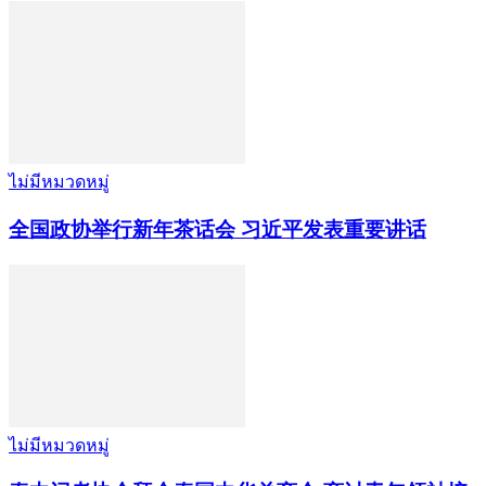
ไม่มีหมวดหมู่
全国政协举行新年茶话会 习近平发表重要讲话
ไม่มีหมวดหมู่