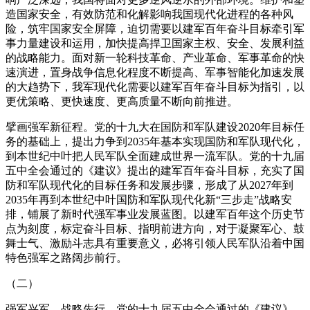
造国家安全，有效防范和化解影响我国现代化进程的各种风
险，筑牢国家安全屏障，迫切需要以建军百年奋斗目标牵引军
事力量建设和运用，加快提高捍卫国家主权、安全、发展利益
的战略能力。面对新一轮科技革命、产业革命、军事革命的快
速演进，置身战争信息化程度不断提高、军事智能化加速发展
的大趋势下，我军现代化需要以建军百年奋斗目标为指引，以
更优策略、更快速度、更高质量不断向前推进。
擘画强军新征程。党的十九大在国防和军队建设2020年目标任
务的基础上，提出力争到2035年基本实现国防和军队现代化，
到本世纪中叶把人民军队全面建成世界一流军队。党的十九届
五中全会通过的《建议》提出的建军百年奋斗目标，充实了国
防和军队现代化的目标任务和发展步骤，形成了从2027年到
2035年再到本世纪中叶国防和军队现代化新“三步走”战略安
排，铺展了新时代强军事业发展蓝图。以建军百年这个历史节
点为刻度，标定奋斗目标、指明前进方向，对于凝聚军心、鼓
舞士气、激励斗志具有重要意义，必将引领人民军队沿着中国
特色强军之路阔步前行。
（二）
强军兴军，战略先行。党的十九届五中全会通过的《建议》，