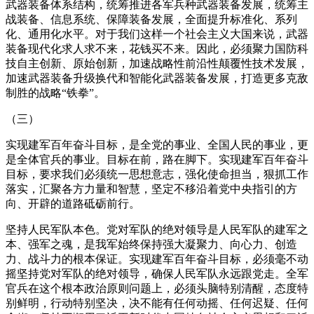
武器装备体系结构，统筹推进各军兵种武器装备发展，统筹主
战装备、信息系统、保障装备发展，全面提升标准化、系列
化、通用化水平。对于我们这样一个社会主义大国来说，武器
装备现代化求人求不来，花钱买不来。因此，必须聚力国防科
技自主创新、原始创新，加速战略性前沿性颠覆性技术发展，
加速武器装备升级换代和智能化武器装备发展，打造更多克敌
制胜的战略“铁拳”。
（三）
实现建军百年奋斗目标，是全党的事业、全国人民的事业，更
是全体官兵的事业。目标在前，路在脚下。实现建军百年奋斗
目标，要求我们必须统一思想意志，强化使命担当，狠抓工作
落实，汇聚各方力量和智慧，坚定不移沿着党中央指引的方
向、开辟的道路砥砺前行。
坚持人民军队本色。党对军队的绝对领导是人民军队的建军之
本、强军之魂，是我军始终保持强大凝聚力、向心力、创造
力、战斗力的根本保证。实现建军百年奋斗目标，必须毫不动
摇坚持党对军队的绝对领导，确保人民军队永远跟党走。全军
官兵在这个根本政治原则问题上，必须头脑特别清醒，态度特
别鲜明，行动特别坚决，决不能有任何动摇、任何迟疑、任何