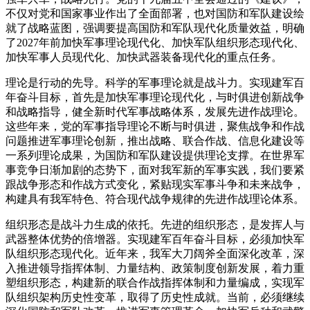
不仅对党和国家事业作出了全面部署，也对国防和军队建设绘
就了战略蓝图，强调要提高国防和军队现代化质量效益，明确
了2027年前加快军事理论现代化、加快军队组织形态现代化、
加快军事人员现代化、加快武器装备现代化的重点任务。
理论是行动的先导。科学的军事理论就是战斗力。实现建军百
年奋斗目标，首先是加快军事理论现代化，与时俱进创新战争
和战略指导，健全新时代军事战略体系，发展先进作战理论。
这些年来，党的军事指导理论不断与时俱进，聚焦战争和作战
问题推进军事理论创新，推出战略、联合作战、信息化建设等
一系列理论成果，为国防和军队建设提供理论支撑。在世界军
事竞争日渐加剧的态势下，面对我军新的军事实践，我们要紧
跟战争形态和作战方式变化，紧贴现实军事斗争和未来战争，
构建具有我军特色、符合现代战争规律的先进作战理论体系。
组织形态是战斗力生成的依托。先进的组织形态，是发挥人与
武器整体优势的倍增器。实现建军百年奋斗目标，必须加快军
队组织形态现代化。近年来，我军大刀阔斧全面深化改革，深
入推进领导指挥体制、力量结构、政策制度创新发展，着力重
塑组织形态，构建新的联合作战指挥体制和力量编成，实现军
队组织架构历史性变革，取得了历史性成就。当前，必须继续