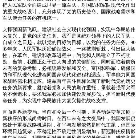
把人民军队全面建成世界一流军队，对国防和军队现代化作出
的重大战略设计，充分体现了党的历史使命、国家战略需求和
军队使命任务的有机统一。
支撑强国新飞跃。建设社会主义现代化强国，实现中华民族伟
大复兴，是党的历史任务。我军是党绝对领导下的人民军队，
自成立之日起，就以党的目标为目标，以党的任务为任务。90
多年来，人民军队历经硝烟战火，一路披荆斩棘，付出巨大牺
牲，在革命、建设和改革进程中，为党和人民建立了不朽功
勋。当前，我国正处于由大向强的关键阶段，同时面临着前所
未有的复杂考验，必须统筹发展和安全、富国和强军，确保国
防和军队现代化进程同国家现代化进程相适应，军事能力同国
家战略需求相适应。建军百年奋斗目标体现了新时代党的历史
任务的新要求，凝结着党和人民的期许重托，承载着强军兴军
的不懈追求，要求我军必须加快建设发展步伐，担当新时代使
命任务，为实现中华民族伟大复兴提供战略支撑。
直面世界新变局。当前和今后一个时期，世界动荡变革加剧，
新秩序的形成尚需时日。在百年未有之大变局中，我国发展仍
然处于重要战略机遇期，和平与发展依然是时代主题，但国际
环境日趋复杂，不稳定性不确定性明显增加，新冠肺炎疫情影
响广泛深远，我国将面对更多逆风逆水的外部环境。维护和塑