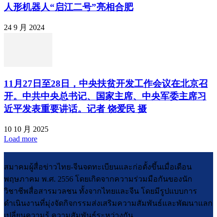
人形机器人“启江二号”亮相合肥
24 9 月 2024
11月27日至28日，中央扶贫开发工作会议在北京召
开。中共中央总书记、国家主席、中央军委主席习
近平发表重要讲话。记者 饶爱民 摄
10 10 月 2025
Load more
สมาคมผู้สื่อข่าวไทย-จีนจดทะเบียนและก่อตั้งขึ้นเมื่อเดือน
พฤษภาคม พ.ศ. 2556 โดยเกิดจากความร่วมมือกันของนัก
วิชาชีพสื่อสารมวลชน ทั้งจากไทยและจีน โดยมีรูปแบบการ
ดำเนินงานที่มุ่งจัดกิจกรรมส่งเสริมความสัมพันธ์และพัฒนาแลก
เปลี่ยนความรู้ ความสัมพันธ์ระหว่างกัน