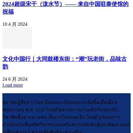
2024超级宋干（泼水节）—— 来自中国驻泰使馆的
祝福
10 4 月 2024
文化中国行｜大同鼓楼东街：“潮”玩老街，品味古
韵
24 6 月 2024
Load more
สมาคมผู้สื่อข่าวไทย-จีนจดทะเบียนและก่อตั้งขึ้นเมื่อเดือน
พฤษภาคม พ.ศ. 2556 โดยเกิดจากความร่วมมือกันของนัก
วิชาชีพสื่อสารมวลชน ทั้งจากไทยและจีน โดยมีรูปแบบการ
ดำเนินงานที่มุ่งจัดกิจกรรมส่งเสริมความสัมพันธ์และพัฒนาแลก
เปลี่ยนความรู้ ความสัมพันธ์ระหว่างกัน