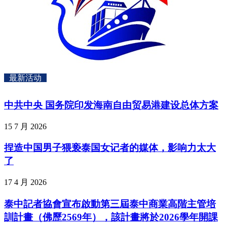
最新活动
中共中央 国务院印发海南自由贸易港建设总体方案
15 7 月 2026
捏造中国男子猥亵泰国女记者的媒体，影响力太大
了
17 4 月 2026
泰中記者協會宣布啟動第三屆泰中商業高階主管培
訓計畫（佛歷2569年），該計畫將於2026學年開課