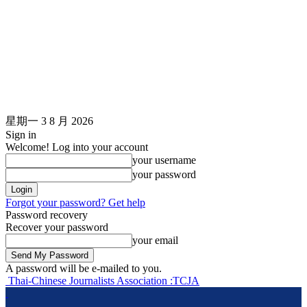
星期一 3 8 月 2026
Sign in
Welcome! Log into your account
your username
your password
Forgot your password? Get help
Password recovery
Recover your password
your email
A password will be e-mailed to you.
Thai-Chinese Journalists Association :TCJA