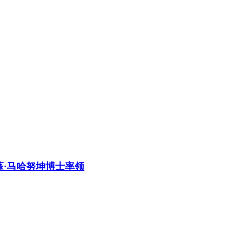
蓬·马哈努坤博士率领