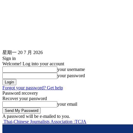
星期一 20 7 月 2026
Sign in
Welcome! Log into your account
your username
your password
Forgot your password? Get help
Password recovery
Recover your password
your email
A password will be e-mailed to you.
Thai-Chinese Journalists Association :TCJA