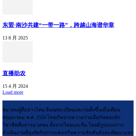
东盟·南沙共建“一带一路”，跨越山海谱华章
13 8 月 2025
直播助农
15 4 月 2024
Load more
สมาคมผู้สื่อข่าวไทย-จีนจดทะเบียนและก่อตั้งขึ้นเมื่อเดือน
พฤษภาคม พ.ศ. 2556 โดยเกิดจากความร่วมมือกันของนัก
วิชาชีพสื่อสารมวลชน ทั้งจากไทยและจีน โดยมีรูปแบบการ
ดำเนินงานที่มุ่งจัดกิจกรรมส่งเสริมความสัมพันธ์และพัฒนาแลก